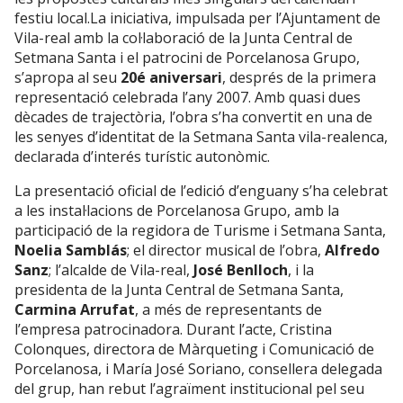
festiu
local.
La
iniciativa,
impulsada
per
l’Ajuntament
de
Vila-
real
amb
la
col·laboració
de
la
Junta
Central
de
Setmana
Santa
i
el
patrocini
de
Porcelanosa
Grupo,
s’apropa
al
seu
20é
aniversari
,
després
de
la
primera
representació
celebrada
l’any
2007.
Amb
quasi
dues
dècades
de
trajectòria,
l’obra
s’ha
convertit
en
una
de
les
senyes
d’identitat
de
la
Setmana
Santa
vila-
realenca,
declarada
d’interés
turístic
autonòmic.
La
presentació
oficial
de
l’edició
d’enguany
s’ha
celebrat
a
les
instal·lacions
de
Porcelanosa
Grupo,
amb
la
participació
de
la
regidora
de
Turisme
i
Setmana
Santa,
Noelia
Samblás
;
el
director
musical
de
l’obra,
Alfredo
Sanz
;
l’alcalde
de
Vila-
real,
José
Benlloch
,
i
la
presidenta
de
la
Junta
Central
de
Setmana
Santa,
Carmina
Arrufat
,
a
més
de
representants
de
l’empresa
patrocinadora.
Durant
l’acte,
Cristina
Colonques,
directora
de
Màrqueting
i
Comunicació
de
Porcelanosa,
i
María
José
Soriano,
consellera
delegada
del
grup,
han
rebut
l’agraïment
institucional
pel
seu