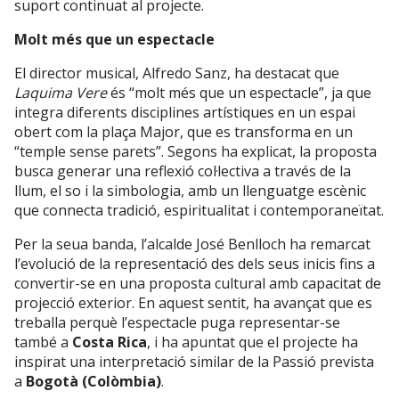
suport
continuat
al
projecte.
Molt més que un espectacle
El
director
musical,
Alfredo
Sanz,
ha
destacat
que
Laquima
Vere
és “
molt
més
que
un
espectacle”,
ja
que
integra
diferents
disciplines
artístiques
en
un
espai
obert
com
la
plaça
Major,
que
es
transforma
en
un
“
temple
sense
parets”.
Segons
ha
explicat,
la
proposta
busca
generar
una
reflexió
col·lectiva
a
través
de
la
llum,
el
so
i
la
simbologia,
amb
un
llenguatge
escènic
que
connecta
tradició,
espiritualitat
i
contemporaneïtat.
Per
la
seua
banda,
l’alcalde
José
Benlloch
ha
remarcat
l’evolució
de
la
representació
des
dels
seus
inicis
fins
a
convertir-
se
en
una
proposta
cultural
amb
capacitat
de
projecció
exterior.
En
aquest
sentit,
ha
avançat
que
es
treballa
perquè
l’espectacle
puga
representar-
se
també
a
Costa
Rica
,
i
ha
apuntat
que
el
projecte
ha
inspirat
una
interpretació
similar
de
la
Passió
prevista
a
Bogotà (
Colòmbia)
.