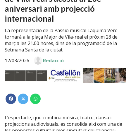
aniversari amb projecció
internacional
La representació de la Passió musical Laquima Vere
tornarà a la plaça Major de Vila-real el pròxim 28 de
març a les 21.00 hores, dins de la programació de la
Setmana Santa de la ciutat
12/03/2026
Redacció
L’espectacle,
que
combina
música,
teatre,
dansa
i
projeccions
audiovisuals,
es
consolida
així
com
una
de
les
propostes
culturals
més
singulars
del
calendari