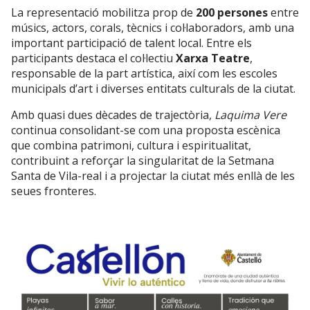
La
representació
mobilitza
prop
de
200
persones
entre
músics,
actors,
corals,
tècnics
i
col·laboradors,
amb
una
important
participació
de
talent
local.
Entre
els
participants
destaca
el
col·lectiu
Xarxa
Teatre
,
responsable
de
la
part
artística,
així
com
les
escoles
municipals
d’art
i
diverses
entitats
culturals
de
la
ciutat.
Amb
quasi
dues
dècades
de
trajectòria,
Laquima
Vere
continua
consolidant-
se
com
una
proposta
escènica
que
combina
patrimoni,
cultura
i
espiritualitat,
contribuint
a
reforçar
la
singularitat
de
la
Setmana
Santa
de
Vila-
real
i
a
projectar
la
ciutat
més
enllà
de
les
seues
fronteres.