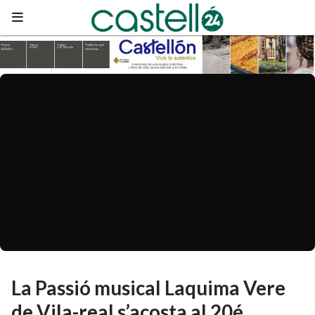
La Passió musical Laquima Vere
de Vila-real s’acosta al 20é