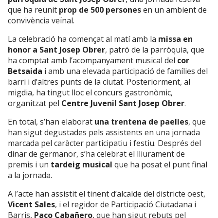
que ha reunit
prop de 500 persones
en un ambient de
convivència veïnal.
La celebració ha començat al matí amb la
missa en
honor a Sant Josep Obrer
, patró de la parròquia, que
ha comptat amb l’acompanyament musical del
cor
Betsaida
i amb una elevada participació de famílies del
barri i d’altres punts de la ciutat. Posteriorment, al
migdia, ha tingut lloc el concurs gastronòmic,
organitzat pel
Centre Juvenil Sant Josep Obrer
.
En total, s’han elaborat
una trentena de paelles
, que
han sigut degustades pels assistents en una jornada
marcada pel caràcter participatiu i festiu. Després del
dinar de germanor, s’ha celebrat el lliurament de
premis i un
tardeig musical
que ha posat el punt final
a la jornada.
A l’acte han assistit el tinent d’alcalde del districte oest,
Vicent Sales
, i el regidor de Participació Ciutadana i
Barris,
Paco Cabañero
, que han sigut rebuts pel