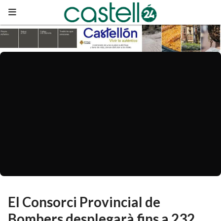
El Consorci Provincial de
Bombers desplegarà fins a 232