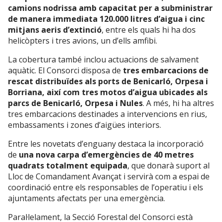
camions nodrissa amb capacitat per a subministrar
de manera immediata 120.000 litres d’aigua i cinc
mitjans aeris d’extinció
, entre els quals hi ha dos
helicòpters i tres avions, un d’ells amfibi.
La cobertura també inclou actuacions de salvament
aquàtic. El Consorci disposa de
tres embarcacions de
rescat distribuïdes als ports de Benicarló, Orpesa i
Borriana, així com tres motos d’aigua ubicades als
parcs de Benicarló, Orpesa i Nules
. A més, hi ha altres
tres embarcacions destinades a intervencions en rius,
embassaments i zones d’aigües interiors.
Entre les novetats d’enguany destaca la incorporació
de
una nova carpa d’emergències de 40 metres
quadrats totalment equipada
, que donarà suport al
Lloc de Comandament Avançat i servirà com a espai de
coordinació entre els responsables de l’operatiu i els
ajuntaments afectats per una emergència.
Paral·lelament, la Secció Forestal del Consorci està