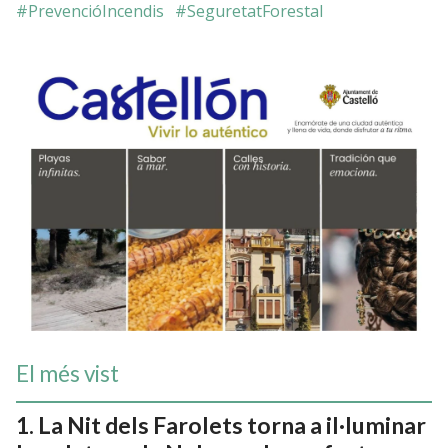
#PrevencióIncendis
#SeguretatForestal
El més vist
La Nit dels Farolets torna a il·luminar