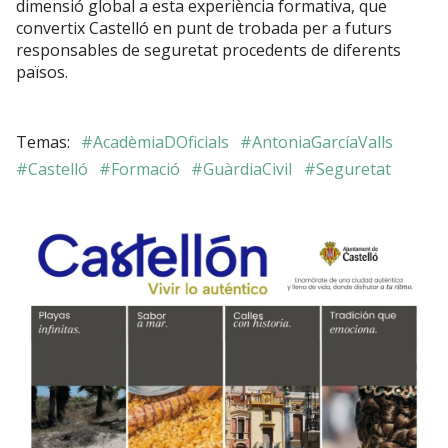
dimensió global a esta experiència formativa, que
convertix Castelló en punt de trobada per a futurs
responsables de seguretat procedents de diferents
països.
#AcadèmiaDOficials
#AntoniaGarcíaValls
#Castelló
#Formació
#GuàrdiaCivil
#Seguretat