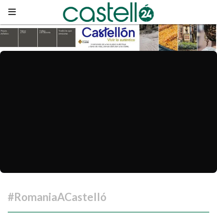
#RomaniaACastelló