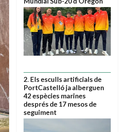
Mundial Sub-20 d'Oregon
Els esculls artificials de
PortCastelló ja alberguen
42 espècies marines
després de 17 mesos de
seguiment