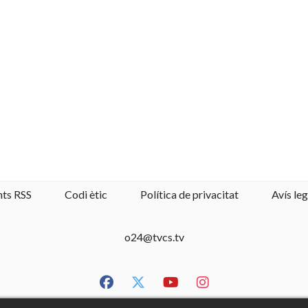
nts RSS
Codi ètic
Política de privacitat
Avís leg
o24@tvcs.tv