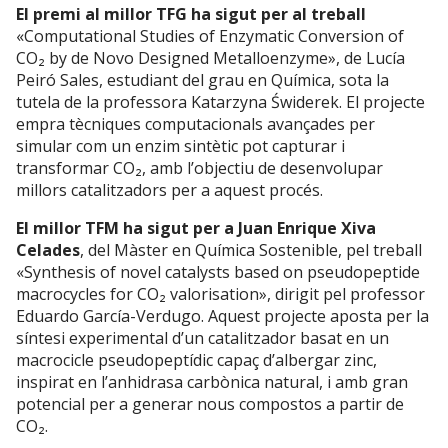
El premi al millor TFG ha sigut per al treball
«Computational Studies of Enzymatic Conversion of
CO₂ by de Novo Designed Metalloenzyme», de Lucía
Peiró Sales, estudiant del grau en Química, sota la
tutela de la professora Katarzyna Świderek. El projecte
empra tècniques computacionals avançades per
simular com un enzim sintètic pot capturar i
transformar CO₂, amb l’objectiu de desenvolupar
millors catalitzadors per a aquest procés.
El millor TFM ha sigut per a Juan Enrique Xiva
Celades
, del Màster en Química Sostenible, pel treball
«Synthesis of novel catalysts based on pseudopeptide
macrocycles for CO₂ valorisation», dirigit pel professor
Eduardo García-Verdugo. Aquest projecte aposta per la
síntesi experimental d’un catalitzador basat en un
macrocicle pseudopeptídic capaç d’albergar zinc,
inspirat en l’anhidrasa carbònica natural, i amb gran
potencial per a generar nous compostos a partir de
CO₂.