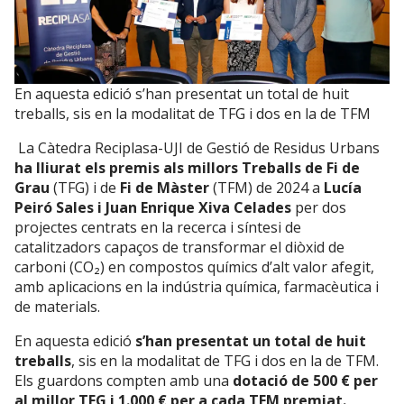
En aquesta edició s’han presentat un total de huit
treballs, sis en la modalitat de TFG i dos en la de TFM
La Càtedra Reciplasa-UJI de Gestió de Residus Urbans
ha lliurat els premis als millors Treballs de Fi de
Grau
(TFG) i de
Fi de Màster
(TFM) de 2024 a
Lucía
Peiró Sales i Juan Enrique Xiva Celades
per dos
projectes centrats en la recerca i síntesi de
catalitzadors capaços de transformar el diòxid de
carboni (CO₂) en compostos químics d’alt valor afegit,
amb aplicacions en la indústria química, farmacèutica i
de materials.
En aquesta edició
s’han presentat un total de huit
treballs
, sis en la modalitat de TFG i dos en la de TFM.
Els guardons compten amb una
dotació de 500 € per
al millor TFG i 1.000 € per a cada TFM premiat.