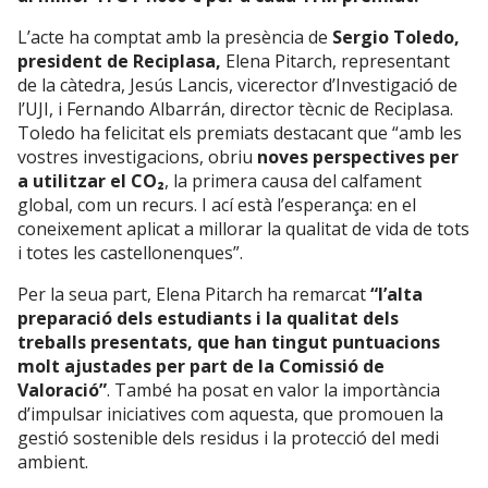
L’acte ha comptat amb la presència de
Sergio Toledo,
president de Reciplasa,
Elena Pitarch, representant
de la càtedra, Jesús Lancis, vicerector d’Investigació de
l’UJI, i Fernando Albarrán, director tècnic de Reciplasa.
Toledo ha felicitat els premiats destacant que “amb les
vostres investigacions, obriu
noves perspectives per
a utilitzar el CO₂
, la primera causa del calfament
global, com un recurs. I ací està l’esperança: en el
coneixement aplicat a millorar la qualitat de vida de tots
i totes les castellonenques”.
Per la seua part, Elena Pitarch ha remarcat
“l’alta
preparació dels estudiants i la qualitat dels
treballs presentats, que han tingut puntuacions
molt ajustades per part de la Comissió de
Valoració”
. També ha posat en valor la importància
d’impulsar iniciatives com aquesta, que promouen la
gestió sostenible dels residus i la protecció del medi
ambient.