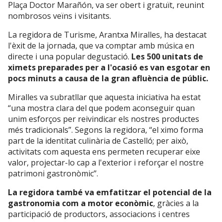
Plaça Doctor Marañón, va ser obert i gratuït, reunint
nombrosos veïns i visitants.
La regidora de Turisme, Arantxa Miralles, ha destacat
l'èxit de la jornada, que va comptar amb música en
directe i una popular degustació.
Les 500 unitats de
ximets preparades per a l'ocasió es van esgotar en
pocs minuts a causa de la gran afluència de públic.
Miralles va subratllar que aquesta iniciativa ha estat
“una mostra clara del que podem aconseguir quan
unim esforços per reivindicar els nostres productes
més tradicionals”. Segons la regidora, “el ximo forma
part de la identitat culinària de Castelló; per això,
activitats com aquesta ens permeten recuperar eixe
valor, projectar-lo cap a l'exterior i reforçar el nostre
patrimoni gastronòmic”.
La regidora també va emfatitzar el potencial de la
gastronomia com a motor econòmic
, gràcies a la
participació de productors, associacions i centres