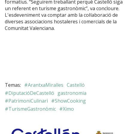
formatius. “Seguirem treballant perquè Castelló siga
un referent en turisme gastronòmic”, va concloure.
L'esdeveniment va comptar amb la col·laboració de
diverses associacions hostaleres i comercials de la
Comunitat Valenciana.
#ArantxaMiralles
Castelló
#DiputacióDeCastelló
gastronomia
#PatrimoniCulinari
#ShowCooking
#TurismeGastronòmic
#Ximo