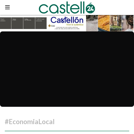
#EconomiaLocal